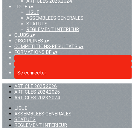
ARTICLES 2023.2024
LIGUE
▴
▾
LIGUE
ASSEMBLEES GENERALES
STATUTS
REGLEMENT INTERIEUR
CLUBS
▴
▾
DISCIPLINES
▴
▾
COMPETITIONS-RESULTATS
▴
▾
FORMATIONS BF
▴
▾
Se connecter
ARTICLE 2025.2026
ARTICLES 2024.2025
ARTICLES 2023.2024
LIGUE
ASSEMBLEES GENERALES
STATUTS
REGLEMENT INTERIEUR