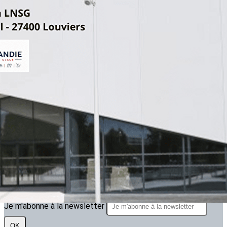
Exporter les lignes sélectionnées
Exporter toutes les colonnes
Exporter uniquement les colonnes affichées
Menu
<
>
ARTICLE 2025.2026
ARTICLES 2024.2025
ARTICLES 2023.2024
?>
Images de la page d'accueil
Cliquez pour éditer
Texte, bouton et/ou inscription à la newsletter
Cliquez pour éditer
Je m'abonne à la newsletter
OK