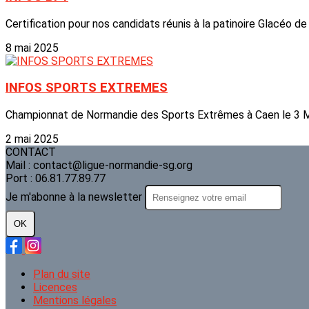
Certification pour nos candidats réunis à la patinoire Glacéo de
8 mai 2025
INFOS SPORTS EXTREMES
Championnat de Normandie des Sports Extrêmes à Caen le 3 M
2 mai 2025
CONTACT
Mail : contact@ligue-normandie-sg.org
Port : 06.81.77.89.77
Je m'abonne à la newsletter
OK
Plan du site
Licences
Mentions légales