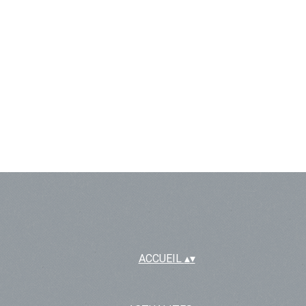
ACCUEIL
▴
▾