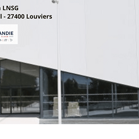
Exporter les lignes sélectionnées
Exporter toutes les colonnes
Exporter uniquement les colonnes affichées
Menu
<
>
ARTICLE 2025.2026
ARTICLES 2024.2025
ARTICLES 2023.2024
?>
Images de la page d'accueil
Cliquez pour éditer