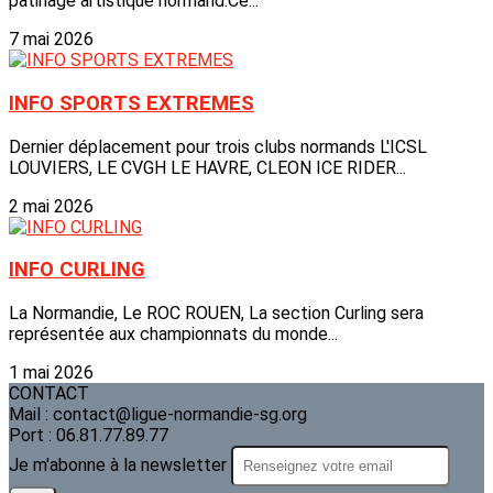
patinage artistique normand.Ce...
7 mai 2026
INFO SPORTS EXTREMES
Dernier déplacement pour trois clubs normands L'ICSL
LOUVIERS, LE CVGH LE HAVRE, CLEON ICE RIDER...
2 mai 2026
INFO CURLING
La Normandie, Le ROC ROUEN, La section Curling sera
représentée aux championnats du monde...
1 mai 2026
CONTACT
Mail : contact@ligue-normandie-sg.org
Port : 06.81.77.89.77
Je m'abonne à la newsletter