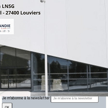
Exporter les lignes sélectionnées
Exporter toutes les colonnes
Exporter uniquement les colonnes affichées
Menu
<
>
ARTICLE 2025.2026
ARTICLES 2024.2025
ARTICLES 2023.2024
?>
Images de la page d'accueil
Cliquez pour éditer
Texte, bouton et/ou inscription à la newsletter
Cliquez pour éditer
Je m'abonne à la newsletter
OK