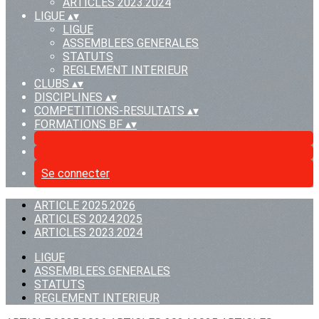
ARTICLES 2023.2024
LIGUE
▴
▾
LIGUE
ASSEMBLEES GENERALES
STATUTS
REGLEMENT INTERIEUR
CLUBS
▴
▾
DISCIPLINES
▴
▾
COMPETITIONS-RESULTATS
▴
▾
FORMATIONS BF
▴
▾
Se connecter
ARTICLE 2025.2026
ARTICLES 2024.2025
ARTICLES 2023.2024
LIGUE
ASSEMBLEES GENERALES
STATUTS
REGLEMENT INTERIEUR