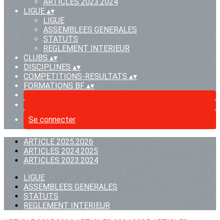
ARTICLES 2023.2024
LIGUE
▴
▾
LIGUE
ASSEMBLEES GENERALES
STATUTS
REGLEMENT INTERIEUR
CLUBS
▴
▾
DISCIPLINES
▴
▾
COMPETITIONS-RESULTATS
▴
▾
FORMATIONS BF
▴
▾
Se connecter
ARTICLE 2025.2026
ARTICLES 2024.2025
ARTICLES 2023.2024
LIGUE
ASSEMBLEES GENERALES
STATUTS
REGLEMENT INTERIEUR