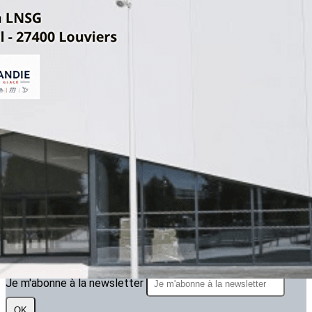
Exporter les lignes sélectionnées
Exporter toutes les colonnes
Exporter uniquement les colonnes affichées
Menu
<
>
ARTICLE 2025.2026
ARTICLES 2024.2025
ARTICLES 2023.2024
?>
Images de la page d'accueil
Cliquez pour éditer
Texte, bouton et/ou inscription à la newsletter
Cliquez pour éditer
Je m'abonne à la newsletter
OK