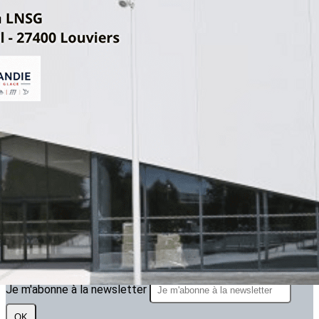
Exporter les lignes sélectionnées
Exporter toutes les colonnes
Exporter uniquement les colonnes affichées
Menu
<
>
ARTICLE 2025.2026
ARTICLES 2024.2025
ARTICLES 2023.2024
?>
Images de la page d'accueil
Cliquez pour éditer
Texte, bouton et/ou inscription à la newsletter
Cliquez pour éditer
Je m'abonne à la newsletter
OK