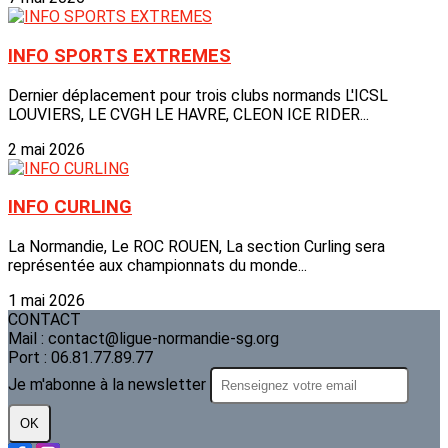
INFO SPORTS EXTREMES
Dernier déplacement pour trois clubs normands L'ICSL
LOUVIERS, LE CVGH LE HAVRE, CLEON ICE RIDER...
2 mai 2026
INFO CURLING
La Normandie, Le ROC ROUEN, La section Curling sera
représentée aux championnats du monde...
1 mai 2026
CONTACT
Mail : contact@ligue-normandie-sg.org
Port : 06.81.77.89.77
Je m'abonne à la newsletter
OK