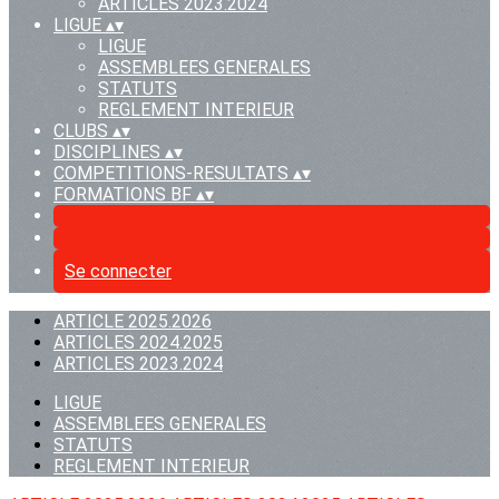
ARTICLES 2023.2024
LIGUE
▴
▾
LIGUE
ASSEMBLEES GENERALES
STATUTS
REGLEMENT INTERIEUR
CLUBS
▴
▾
DISCIPLINES
▴
▾
COMPETITIONS-RESULTATS
▴
▾
FORMATIONS BF
▴
▾
Se connecter
ARTICLE 2025.2026
ARTICLES 2024.2025
ARTICLES 2023.2024
LIGUE
ASSEMBLEES GENERALES
STATUTS
REGLEMENT INTERIEUR