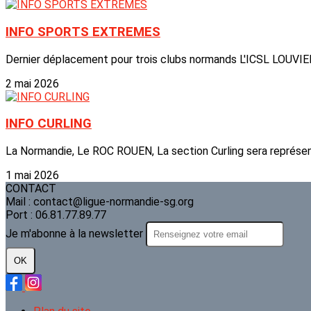
INFO SPORTS EXTREMES
Dernier déplacement pour trois clubs normands L'ICSL LOUVI
2 mai 2026
INFO CURLING
La Normandie, Le ROC ROUEN, La section Curling sera représe
1 mai 2026
CONTACT
Mail : contact@ligue-normandie-sg.org
Port : 06.81.77.89.77
Je m'abonne à la newsletter
OK