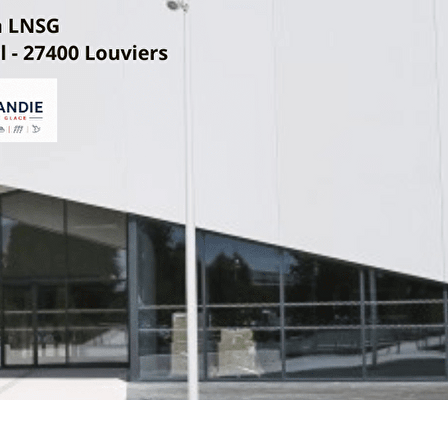
Exporter les lignes sélectionnées
Exporter toutes les colonnes
Exporter uniquement les colonnes affichées
Menu
<
>
ARTICLE 2025.2026
ARTICLES 2024.2025
ARTICLES 2023.2024
?>
Images de la page d'accueil
Cliquez pour éditer