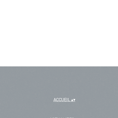
ACCUEIL
▴
▾