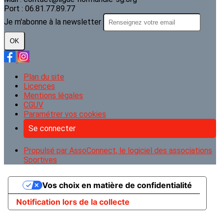
Port : 06.81.77.89.77
Je m'abonne à la newsletter
OK
Plan du site
Licences
Mentions légales
CGUV
Paramétrer vos cookies
Se connecter
Propulsé par AssoConnect, le logiciel des associations
Sportives
Vos choix en matière de confidentialité
Notification lors de la collecte