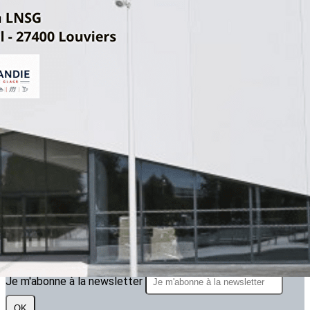
Exporter les lignes sélectionnées
Exporter toutes les colonnes
Exporter uniquement les colonnes affichées
Menu
<
>
ARTICLE 2025.2026
ARTICLES 2024.2025
ARTICLES 2023.2024
?>
Images de la page d'accueil
Cliquez pour éditer
Texte, bouton et/ou inscription à la newsletter
Cliquez pour éditer
Je m'abonne à la newsletter
OK