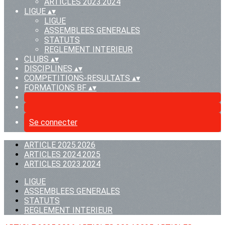
ARTICLES 2023.2024
LIGUE
▴
▾
LIGUE
ASSEMBLEES GENERALES
STATUTS
REGLEMENT INTERIEUR
CLUBS
▴
▾
DISCIPLINES
▴
▾
COMPETITIONS-RESULTATS
▴
▾
FORMATIONS BF
▴
▾
Se connecter
ARTICLE 2025.2026
ARTICLES 2024.2025
ARTICLES 2023.2024
LIGUE
ASSEMBLEES GENERALES
STATUTS
REGLEMENT INTERIEUR