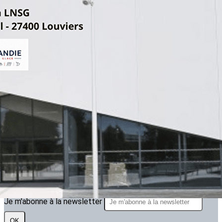
Exporter les lignes sélectionnées
Exporter toutes les colonnes
Exporter uniquement les colonnes affichées
Menu
<
>
ARTICLE 2025.2026
ARTICLES 2024.2025
ARTICLES 2023.2024
?>
Images de la page d'accueil
Cliquez pour éditer
Texte, bouton et/ou inscription à la newsletter
Cliquez pour éditer
Je m'abonne à la newsletter
OK