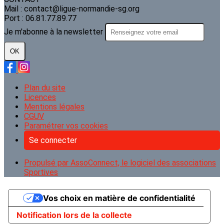
Mail : contact@ligue-normandie-sg.org
Port : 06.81.77.89.77
Je m'abonne à la newsletter
OK
Plan du site
Licences
Mentions légales
CGUV
Paramétrer vos cookies
Se connecter
Propulsé par AssoConnect, le logiciel des associations
Sportives
Vos choix en matière de confidentialité
Notification lors de la collecte