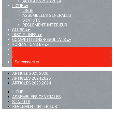
ARTICLES 2023.2024
LIGUE
▴
▾
LIGUE
ASSEMBLEES GENERALES
STATUTS
REGLEMENT INTERIEUR
CLUBS
▴
▾
DISCIPLINES
▴
▾
COMPETITIONS-RESULTATS
▴
▾
FORMATIONS BF
▴
▾
Se connecter
ARTICLE 2025.2026
ARTICLES 2024.2025
ARTICLES 2023.2024
LIGUE
ASSEMBLEES GENERALES
STATUTS
REGLEMENT INTERIEUR