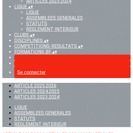
ARTICLES 2023.2024
LIGUE
▴
▾
LIGUE
ASSEMBLEES GENERALES
STATUTS
REGLEMENT INTERIEUR
CLUBS
▴
▾
DISCIPLINES
▴
▾
COMPETITIONS-RESULTATS
▴
▾
FORMATIONS BF
▴
▾
Se connecter
ARTICLE 2025.2026
ARTICLES 2024.2025
ARTICLES 2023.2024
LIGUE
ASSEMBLEES GENERALES
STATUTS
REGLEMENT INTERIEUR