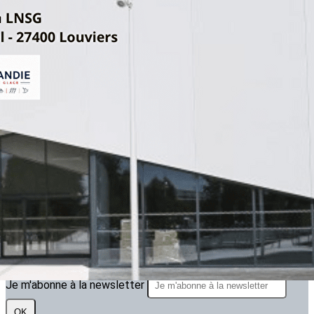
Exporter les lignes sélectionnées
Exporter toutes les colonnes
Exporter uniquement les colonnes affichées
Menu
<
>
ARTICLE 2025.2026
ARTICLES 2024.2025
ARTICLES 2023.2024
?>
Images de la page d'accueil
Cliquez pour éditer
Texte, bouton et/ou inscription à la newsletter
Cliquez pour éditer
Je m'abonne à la newsletter
OK