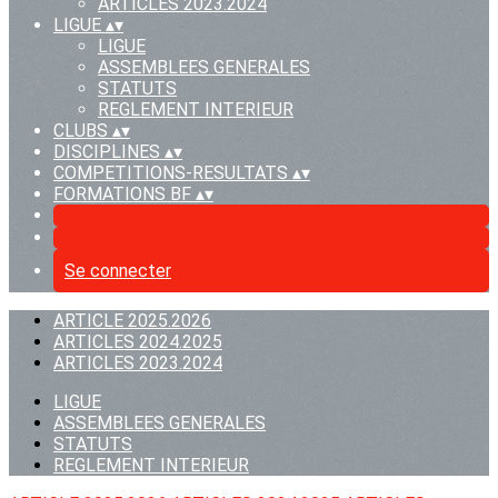
ARTICLES 2023.2024
LIGUE
▴
▾
LIGUE
ASSEMBLEES GENERALES
STATUTS
REGLEMENT INTERIEUR
CLUBS
▴
▾
DISCIPLINES
▴
▾
COMPETITIONS-RESULTATS
▴
▾
FORMATIONS BF
▴
▾
Se connecter
ARTICLE 2025.2026
ARTICLES 2024.2025
ARTICLES 2023.2024
LIGUE
ASSEMBLEES GENERALES
STATUTS
REGLEMENT INTERIEUR