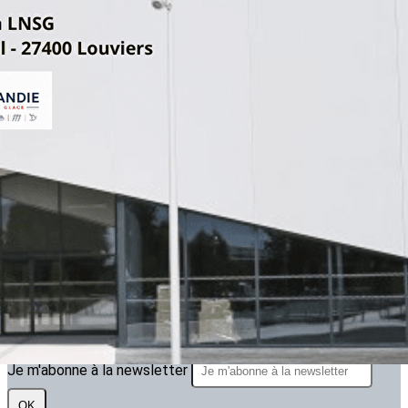
Exporter les lignes sélectionnées
Exporter toutes les colonnes
Exporter uniquement les colonnes affichées
Menu
<
>
ARTICLE 2025.2026
ARTICLES 2024.2025
ARTICLES 2023.2024
?>
Images de la page d'accueil
Cliquez pour éditer
Texte, bouton et/ou inscription à la newsletter
Cliquez pour éditer
Je m'abonne à la newsletter
OK